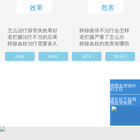
效果
危害
怎么治疗脉管炎效果好
静脉曲张不治疗会怎样
老烂腿治疗不当的后果
老烂腿严重了怎么办
静脉血栓治疗需要多久
静脉血栓的危害有哪些
问病情
查路线
做手术
预约挂号
周围血管病外
科主任
擅长对下肢周
围血管疾病...