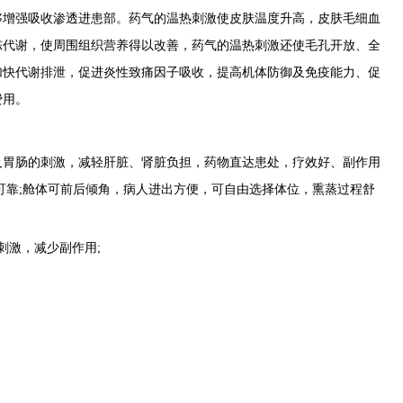
增强吸收渗透进患部。药气的温热刺激使皮肤温度升高，皮肤毛细血
陈代谢，使周围组织营养得以改善，药气的温热刺激还使毛孔开放、全
加快代谢排泄，促进炎性致痛因子吸收，提高机体防御及免疫能力、促
费用。
胃肠的刺激，减轻肝脏、肾脏负担，药物直达患处，疗效好、副作用
可靠;舱体可前后倾角，病人进出方便，可自由选择体位，熏蒸过程舒
激，减少副作用;