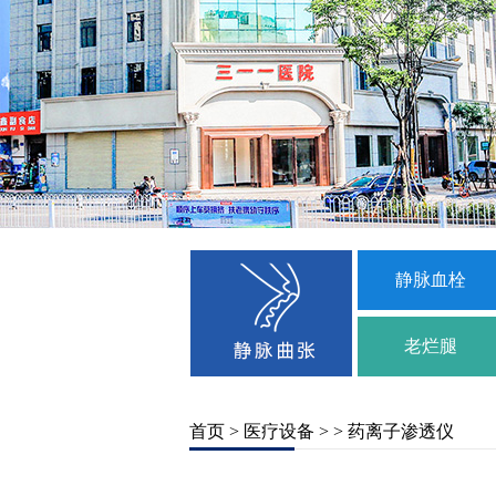
静脉血栓
老烂腿
首页
>
医疗设备
> > 药离子渗透仪