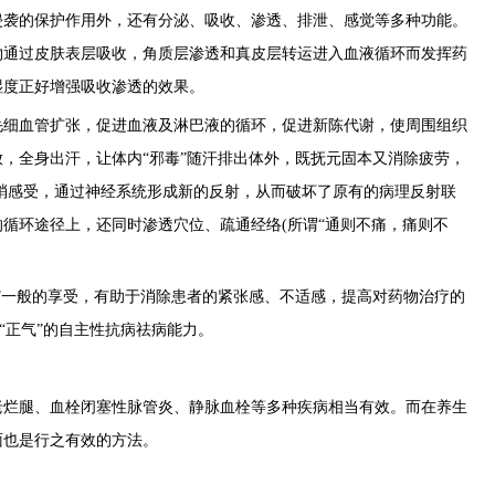
袭的保护作用外，还有分泌、吸收、渗透、排泄、感觉等多种功能。
物通过皮肤表层吸收，角质层渗透和真皮层转运进入血液循环而发挥药
湿度正好增强吸收渗透的效果。
细血管扩张，促进血液及淋巴液的循环，促进新陈代谢，使周围组织
，全身出汗，让体内“邪毒”随汗排出体外，既抚元固本又消除疲劳，
梢感受，通过神经系统形成新的反射，从而破坏了原有的病理反射联
循环途径上，还同时渗透穴位、疏通经络(所谓“通则不痛，痛则不
”一般的享受，有助于消除患者的紧张感、不适感，提高对药物治疗的
者“正气”的自主性抗病祛病能力。
烂腿、血栓闭塞性脉管炎、静脉血栓等多种疾病相当有效。而在养生
面也是行之有效的方法。