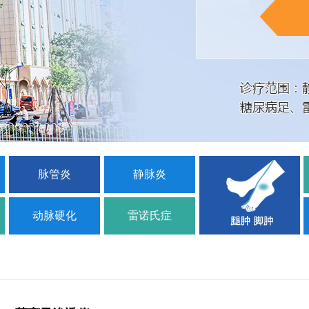
脉管炎
静脉炎
动脉硬化
雷诺氏症