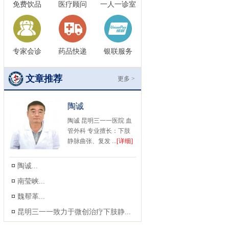
免费饮品
医疗顾问
一人一诊室
专家会诊
药品快递
银联服务
文章推荐
更多 >
陶诚
陶诚 昆明三一一医院 血
管外科 专业擅长：下肢
静脉曲张、复发 ...
[详细]
¤
陶诚...
¤
南莹峡...
¤
魏帮革...
¤
昆明三一一致力于微创治疗下肢静...