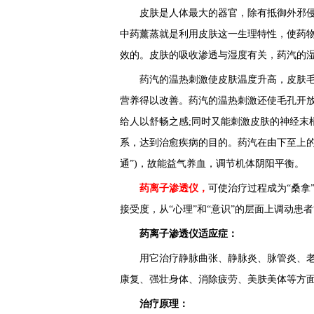
皮肤是人体最大的器官，除有抵御外邪侵
中药薰蒸就是利用皮肤这一生理特性，使药
效的。皮肤的吸收渗透与湿度有关，药汽的
药汽的温热刺激使皮肤温度升高，皮肤毛
营养得以改善。药汽的温热刺激还使毛孔开放
给人以舒畅之感;同时又能刺激皮肤的神经末
系，达到治愈疾病的目的。药汽在由下至上的
通”)，故能益气养血，调节机体阴阳平衡。
药离子渗透仪，
可使治疗过程成为“桑拿
接受度，从“心理”和“意识”的层面上调动患
药离子渗透仪适应症：
用它治疗静脉曲张、静脉炎、脉管炎、老
康复、强壮身体、消除疲劳、美肤美体等方
治疗原理：